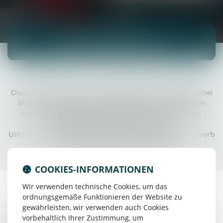
Wirtschaftsrecht
Die im europäischen Sunbelt gelegene Anwaltskanzlei
BIA Avocats berät und unterstützt Unternehmen in
wirtschaftsrechtlichen Fragen, insbesondere im
Gesellschaftsrecht und bei der
Unternehmensveräußerung, dem Unternehmenserwerb
und der Unternehmensnachfolge.
COOKIES-INFORMATIONEN
Wir verwenden technische Cookies, um das
ordnungsgemäße Funktionieren der Website zu
gewährleisten, wir verwenden auch Cookies
Unsere fachliche Expertise kommt in
vorbehaltlich Ihrer Zustimmung, um
jeder Lebensphase Ihres Unternehmens