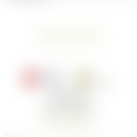
Rechtsanwalt kontaktieren
Le Jacques Cartier,
394 rue Léon Blum
34000 Montpellier
Telefon :
+33 4 67 155 155
Auf Karte anzeigen