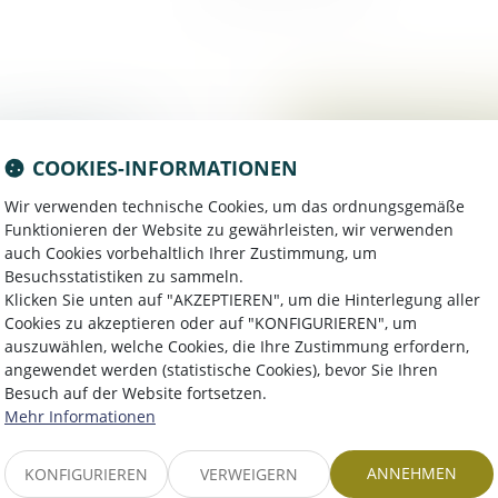
E PRÉEMPTION
CRÉATION D’UN C
COOKIES-INFORMATIONEN
CESSION
LES ENTREPRISES
Droit des sociétés
Wir verwenden technische Cookies, um das ordnungsgemäße
Funktionieren der Website zu gewährleisten, wir verwenden
 statuts d'une SAS
Un conseil de la simp
auch Cookies vorbehaltlich Ihrer Zustimmung, um
rée de nouveaux
donner un avis sur le
Besuchsstatistiken zu sammeln.
modifient des normes
Klicken Sie unten auf "AKZEPTIEREN", um die Hinterlegung aller
Cookies zu akzeptieren oder auf "KONFIGURIEREN", um
Weiterlesen
auszuwählen, welche Cookies, die Ihre Zustimmung erfordern,
angewendet werden (statistische Cookies), bevor Sie Ihren
Besuch auf der Website fortsetzen.
Mehr Informationen
ANNEHMEN
KONFIGURIEREN
VERWEIGERN