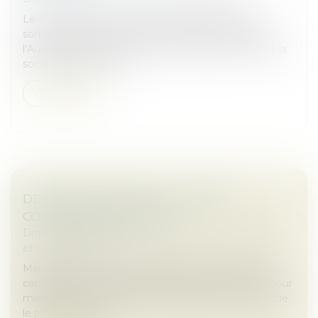
Le 14 mai 2025, la société IPSOS, spécialiste des
sondages, enquêtes et études marchés, a notifié à
l’Autorité de la concurrence son projet de rachat de la
société Xpage Group,...
Weiterlesen
DEVOIR DE VIGILANCE : LA POSTE
CONDAMNÉE EN APPEL
Droit des sociétés
/
Droit des sociétés commerciales
et professionnelles
Mardi 17 juin, la Cour d’appel de Paris a confirmé la
condamnation de La Poste en première instance pour
manquement à son devoir de vigilance, estimant que
le plan de vigilance...