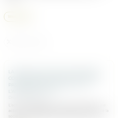
Weiterlesen
LA PERTE DE LA QUALITÉ D’ASSOCIÉ EN
COURS D’INSTANCE NE FAIT (TOUJOURS
PAS) BARRAGE À LA POURSUITE DE
L’ACTION UT SINGULI !
Droit des sociétés
L’action ut singuli permet à un associé d’intenter une
action en responsabilité dans l’intérêt social, afin que la
société soit indemnisée du préjudice qu’elle a subi.