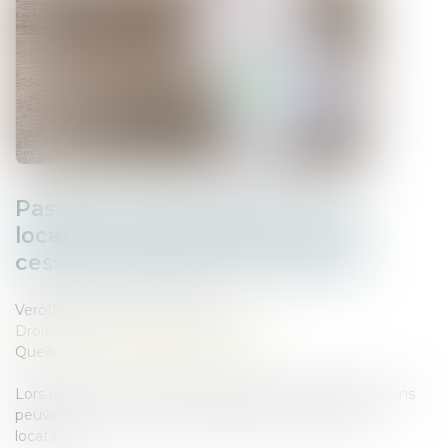
Pas de droit de priorité pour le
locataire commercial en cas de
cession globale de l’immeuble !
Veröffentlicht am :
02/07/2025
Droit commercial
/
Baux commerciaux
Quelle :
www.lemag-juridique.com
Lors de la vente d’un bien immobilier, certaines situations
peuvent ouvrir un droit de préemption au profit du
locataire...