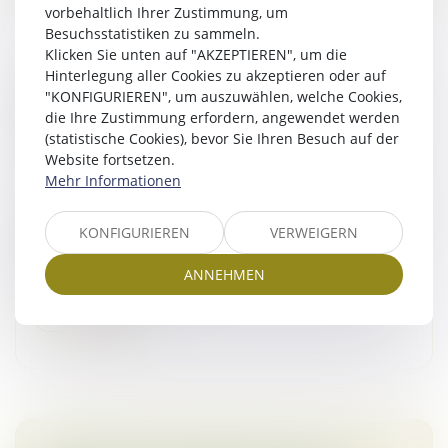
vorbehaltlich Ihrer Zustimmung, um
Besuchsstatistiken zu sammeln.
Klicken Sie unten auf "AKZEPTIEREN", um die
Hinterlegung aller Cookies zu akzeptieren oder auf
REPRISE D’ACTES PAR UNE SOCIÉTÉ EN
"KONFIGURIEREN", um auszuwählen, welche Cookies,
FORMATION : LA VOLONTÉ DES PARTIES NE
die Ihre Zustimmung erfordern, angewendet werden
SUFFIT PAS !
(statistische Cookies), bevor Sie Ihren Besuch auf der
Website fortsetzen.
Droit des sociétés
/
Droit des sociétés commerciales
Mehr Informationen
et professionnelles
La Cour de cassation se prononce une nouvelle fois sur
la reprise des actes par une société en formation et
KONFIGURIEREN
VERWEIGERN
semble opérer un léger infléchissement de sa
jurisprudence en la mati...
ANNEHMEN
Weiterlesen