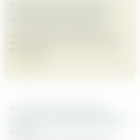
PAS DE DROIT DE PRIORITÉ POUR LE
LOCATAIRE COMMERCIAL EN CAS DE
CESSION GLOBALE DE L’IMMEUBLE !
Droit commercial
/
Baux commerciaux
Lors de la vente d’un bien immobilier, certaines
situations peuvent ouvrir un droit de préemption au
profit du locataire...
Weiterlesen
ETUDES DE MARCHÉ / SONDAGES :
L’AUTORITÉ AUTORISE, SANS CONDITIONS,
LE RACHAT DE LA SOCIÉTÉ XPAGE GROUP
PAR IPSOS
Droit des sociétés
/
Fusions et acquisitions