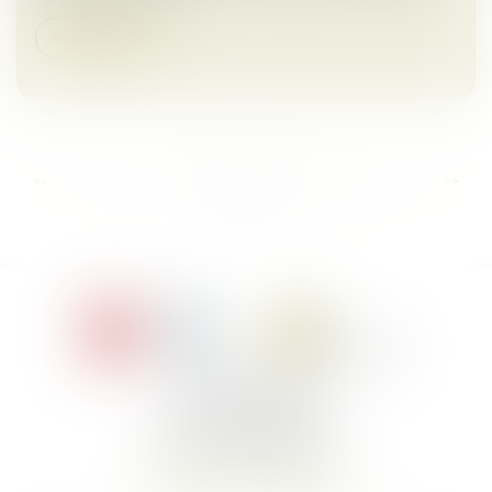
Weiterlesen
...
...
<<
<
6
7
8
9
10
11
12
>
>>
Le Jacques Cartier,
394 rue Léon Blum
34000 Montpellier
Telefon :
+33 4 67 155 155
Auf Karte anzeigen