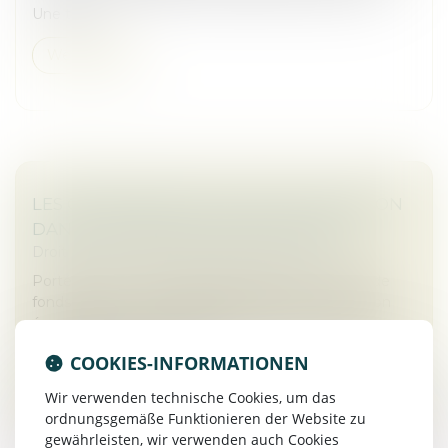
Une telle...
Weiterlesen
LES OPÉRATIONS DE FUSION-ACQUISITION
DANS LES ÉNERGIES RENOUVELABLES
Droit des sociétés
/
Fusions et acquisitions
Porté par des méga-deals ambitieux, des levées de
fonds record et un regain d’intérêt pour la transition
énergétique, le marché français du M&A EnR entre
dans une phase de recom...
COOKIES-INFORMATIONEN
Weiterlesen
Wir verwenden technische Cookies, um das
ordnungsgemäße Funktionieren der Website zu
gewährleisten, wir verwenden auch Cookies