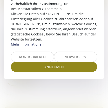
vorbehaltlich Ihrer Zustimmung, um
Besuchsstatistiken zu sammeln.
Klicken Sie unten auf "AKZEPTIEREN", um die
Hinterlegung aller Cookies zu akzeptieren oder auf
"KONFIGURIEREN", um auszuwählen, welche Cookies,
die Ihre Zustimmung erfordern, angewendet werden
LA DÉLIVRANCE CONFORME EST UNE
(statistische Cookies), bevor Sie Ihren Besuch auf der
OBLIGATION CONTINUE EXIGIBLE TOUT AU
Website fortsetzen.
LONG DU BAIL !
Mehr Informationen
Droit commercial
/
Baux commerciaux
Le bailleur demeure tenu d’une obligation de
KONFIGURIEREN
VERWEIGERN
délivrance conforme, laquelle constitue une obligation
essentielle du contrat de bail, à laquelle il ne peut
ANNEHMEN
valablement déroger...
Weiterlesen