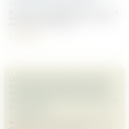
Droit commercial
/
Baux commerciaux
En cas de vente, le propriétaire est tenu, dans certains
cas, d’informer son locataire afin que celui-ci puisse
exercer son droit de préemption...
Weiterlesen
L’AVANTAGE SANS CONTREPARTIE N’EST
CARACTÉRISÉ QUE LORSQU’IL NE RELÈVE
PAS DES OBLIGATIONS D'ACHAT ET DE
VENTE CONSENTI PAR LE FOURNISSEUR AU
DISTRIBUTEUR !
Droit commercial
Nouvel arrêt important dans le secteur de la grande
distribution où la concurrence fait rage...