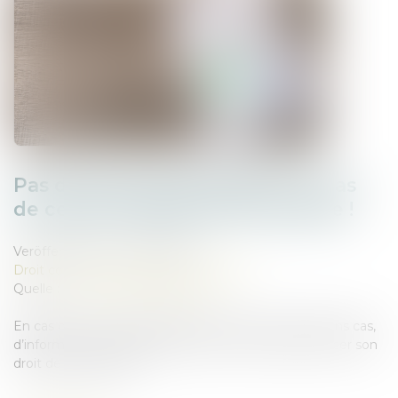
Pas de droit de préemption en cas
de cession globale de l’immeuble !
Veröffentlicht am :
15/07/2025
Droit commercial
/
Baux commerciaux
Quelle :
www.lemag-juridique.com
En cas de vente, le propriétaire est tenu, dans certains cas,
d’informer son locataire afin que celui-ci puisse exercer son
droit de préemption...