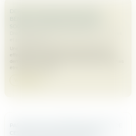
DÉFAUT DE DÉCLARATION DE SES
BÉNÉFICIAIRES EFFECTIFS PAR UNE
SOCIÉTÉ : ATTENTION SANCTION !
Droit des sociétés
/
Droit des sociétés commerciales
et professionnelles
Une société qui ne déclare pas ses bénéficiaires
effectifs dans le délai de 3 mois après une mise en
demeure ou une injonction de le faire peut désormais
être radiée du registre...
Weiterlesen
PAS DE DROIT DE PRÉEMPTION EN CAS DE
CESSION GLOBALE DE L’IMMEUBLE !