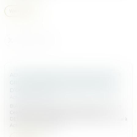
Weiterlesen
ACCOMPAGNEMENT PAR BIA AVOCATS DE
GROUPE DESEGUR DANS L’OPÉRATION
D’OUVERTURE DE SON CAPITAL À ACTIVA.
Actualités du cabinet
BIA Avocats est fier et heureux d’avoir accompagné
Celine DOTT et Alexandre FILALI de Groupe
DESEGUR dans l’opération d’ouverture de son capital à
Activa. Cette levée de fo...