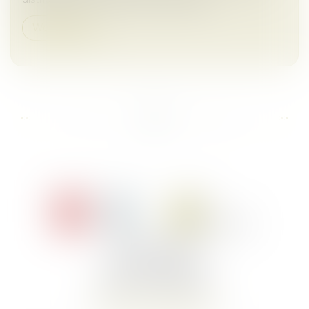
Weiterlesen
...
...
<<
<
5
6
7
8
9
10
11
>
>>
Le Jacques Cartier,
394 rue Léon Blum
34000 Montpellier
Telefon :
+33 4 67 155 155
Auf Karte anzeigen