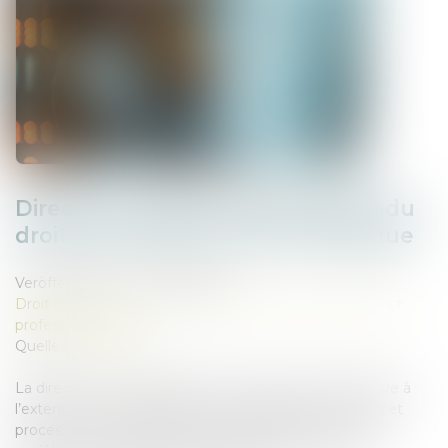
Directive relative à l’amélioration du
droit des sociétés à l’ère numérique
Veröffentlicht am :
29/07/2025
Droit des sociétés
/
Droit des sociétés commerciales et
professionnelles
Quelle :
www.ansa.fr
La directive (UE) 2025/25 du 19 décembre 2024 relative à
l’extension et à l’amélioration de l’utilisation des outils et
processus numériques dans le domaine du droit des