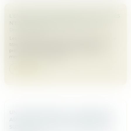
L’ENGAGEMENT PERSONNEL DES ASSOCIÉS
N’EST PAS CONTRAIRE AUX STATUTS !
Droit des sociétés
Les statuts représentent le socle d’une société. À ce
titre, une décision ne saurait y contrevenir en
prévoyant des modalités différentes quand bien
même la solution serait pris...
Weiterlesen
UNE DÉCISION PRISE À LA MAJORITÉ DES
ASSOCIÉS NE SAURAIT VALABLEMENT SE
SUBSTITUER AUX RÈGLES IMPOSÉES PAR