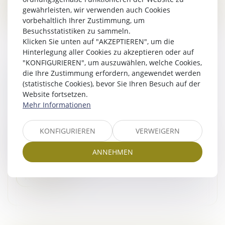
gewährleisten, wir verwenden auch Cookies
vorbehaltlich Ihrer Zustimmung, um
Besuchsstatistiken zu sammeln.
Klicken Sie unten auf "AKZEPTIEREN", um die
Hinterlegung aller Cookies zu akzeptieren oder auf
"KONFIGURIEREN", um auszuwählen, welche Cookies,
die Ihre Zustimmung erfordern, angewendet werden
LA RÉGULARISATION POSTÉRIEURE DES
(statistische Cookies), bevor Sie Ihren Besuch auf der
LOYERS FAIT ÉCHEC À LA RÉSILIATION DU
Website fortsetzen.
BAIL EN PROCÉDURE COLLECTIVE !
Mehr Informationen
Droit commercial
/
Baux commerciaux
L’article L622-14 du Code de commerce permet au
KONFIGURIEREN
VERWEIGERN
juge commissaire de prononcer ou de constater la
résiliation d’un contrat de bail pour des loyers impayés
ANNEHMEN
échus postérieurement...
Weiterlesen