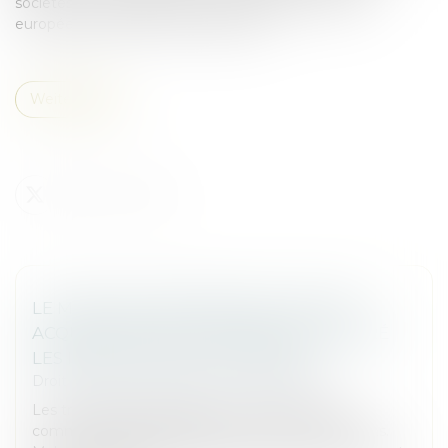
sociétés a été publiée au Journal officiel de l’Union
européenne (UE) du 10 janvier 2025...
Weiterlesen
LE MARCHÉ EUROPÉEN DES FUSIONS-
ACQUISITIONS EST DYNAMIQUE, MALGRÉ
LES INCERTITUDES POLITIQUES
Droit des sociétés
/
Fusions et acquisitions
Les troubles géopolitiques et les incertitudes
commerciales compliquent les fusions-acquisitions.