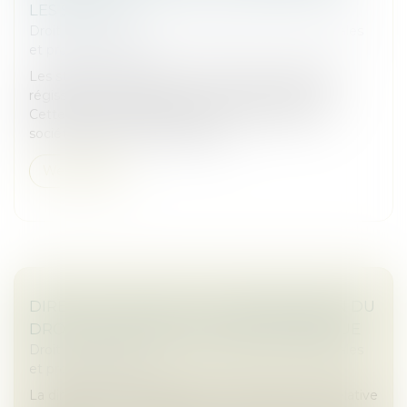
LES STATUTS
Droit des sociétés
/
Droit des sociétés commerciales
et professionnelles
Les statuts constituent le socle d’une société et
régissent chaque aspect de son fonctionnement.
Cette règle est d’autant plus marquée dans les
sociétés par actions simplifiées...
Weiterlesen
DIRECTIVE RELATIVE À L’AMÉLIORATION DU
DROIT DES SOCIÉTÉS À L’ÈRE NUMÉRIQUE
Droit des sociétés
/
Droit des sociétés commerciales
et professionnelles
La directive (UE) 2025/25 du 19 décembre 2024 relative