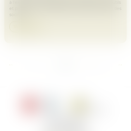
à l’extension et à l’amélioration de l’utilisation des outils
et processus numériques dans le domaine du droit des
société...
Weiterlesen
...
...
<<
<
4
5
6
7
8
9
10
>
>>
Le Jacques Cartier,
394 rue Léon Blum
34000 Montpellier