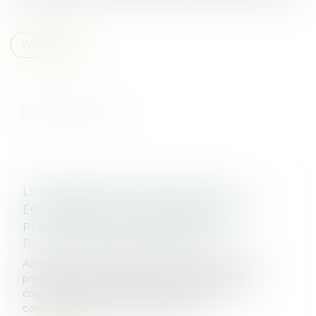
Weiterlesen
LOI DE SIMPLIFICATION DE LA VIE
ÉCONOMIQUE : QUELS CHANGEMENTS
POUR LES BAUX COMMERCIAUX?
Droit commercial
/
Baux commerciaux
Adoptée en avril 2026, cette réforme modifie en
profondeur plusieurs aspects du statut des baux
commerciaux et renforce la protection des
commerçants et artisans locataires.