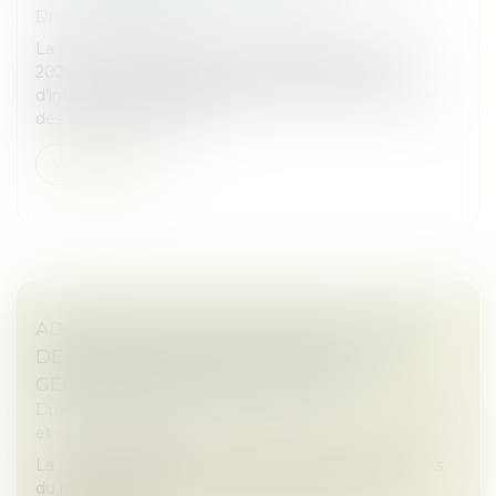
Droit commercial
La Cour de cassation, dans un arrêt rendu le 13 mai
2026, est venue rappeler les limites du pouvoir
d’interprétation du juge lorsqu’un contrat comporte
des stipulations claires...
Weiterlesen
ADMINISTRATEUR PROVISOIRE : LE JUGE
DES RÉFÉRÉS NE PEUT RÉVOQUER LE
GÉRANT D’UNE SOCIÉTÉ CIVILE
Droit des sociétés
/
Droit des sociétés commerciales
et professionnelles
La Cour de cassation rappelle les limites des pouvoirs
du juge des référés en matière de gestion des