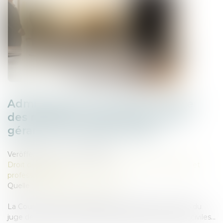
Administrateur provisoire : le juge
des référés ne peut révoquer le
gérant d’une société civile
Veröffentlicht am :
26/05/2026
Droit des sociétés
/
Droit des sociétés commerciales et
professionnelles
Quelle :
www.lemag-juridique.com
La Cour de cassation rappelle les limites des pouvoirs du
juge des référés en matière de gestion des sociétés civiles...