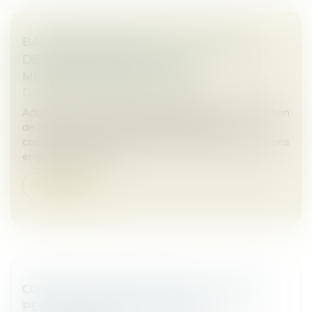
BAUX COMMERCIAUX : VOUS POUVEZ
DÉSORMAIS DEMANDER LA
MENSUALISATION DU LOYER
Droit commercial
/
Baux commerciaux
Adoptée en avril dans le cadre de la loi de simplification
de la vie économique, la réforme des baux
commerciaux s’inscrit dans la continuité des évolutions
engagées par la loi...
Weiterlesen
CONTRAT CLAIR ET PRÉCIS : LE JUGE NE
PEUT EN MODIFIER LA PORTÉE