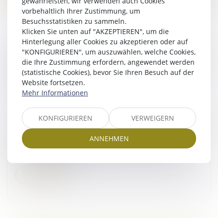
gewährleisten, wir verwenden auch Cookies
vorbehaltlich Ihrer Zustimmung, um
Besuchsstatistiken zu sammeln.
Klicken Sie unten auf "AKZEPTIEREN", um die
Hinterlegung aller Cookies zu akzeptieren oder auf
ASSEMBLÉES GÉNÉRALES : ÉVOLUTION DES
"KONFIGURIEREN", um auszuwählen, welche Cookies,
die Ihre Zustimmung erfordern, angewendet werden
RÈGLES CONCERNANT LA COMMUNICATION
(statistische Cookies), bevor Sie Ihren Besuch auf der
AVEC LES ACTIONNAIRES ET LA DATE
Website fortsetzen.
D’ENREGISTREMENT
Mehr Informationen
Droit des sociétés
/
Droit des sociétés commerciales
et professionnelles
KONFIGURIEREN
VERWEIGERN
L'Autorité des marchés financiers attire l'attention des
sociétés cotées sur un marché réglementé ou un
ANNEHMEN
système multilatéral de négociation, et de leurs
actionnaires, sur l’entr...
Weiterlesen