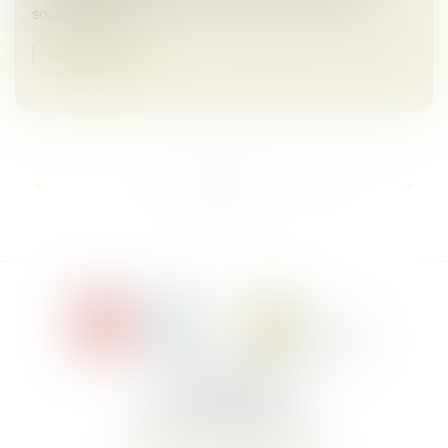
sociétés civiles...
Weiterlesen
...
<<
<
1
2
3
4
5
6
7
>
>>
Le Jacques Cartier,
394 rue Léon Blum
34000 Montpellier
Telefon :
+33 4 67 155 155